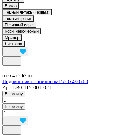
Боржо
Темный янтарь (черный)
Темный гранит
Песчаный берег
Коричнево-черный
Мрамор
Листопад
от 6 475 ₽/
шт
Подоконник с капиносом1550x490x60
Арт.
LB0-115-001-021
В корзину
В корзину