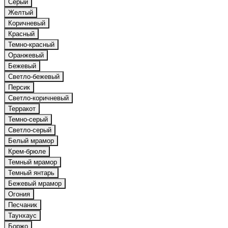
Серый
Желтый
Коричневый
Красный
Темно-красный
Оранжевый
Бежевый
Светло-бежевый
Персик
Светло-коричневый
Терракот
Темно-серый
Светло-серый
Белый мрамор
Крем-брюле
Темный мрамор
Темный янтарь
Бежевый мрамор
Огония
Песчаник
Таунхаус
Боржо