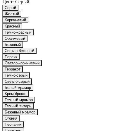
Цвет:
Серый
Серый
Желтый
Коричневый
Красный
Темно-красный
Оранжевый
Бежевый
Светло-бежевый
Персик
Светло-коричневый
Терракот
Темно-серый
Светло-серый
Белый мрамор
Крем-брюле
Темный мрамор
Темный янтарь
Бежевый мрамор
Огония
Песчаник
Таунхаус