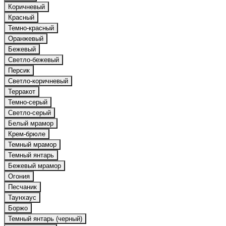
Коричневый
Красный
Темно-красный
Оранжевый
Бежевый
Светло-бежевый
Персик
Светло-коричневый
Терракот
Темно-серый
Светло-серый
Белый мрамор
Крем-брюле
Темный мрамор
Темный янтарь
Бежевый мрамор
Огония
Песчаник
Таунхаус
Боржо
Темный янтарь (черный)