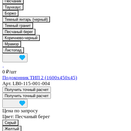
Песчаник
Таунхаус
Боржо
Темный янтарь (черный)
Темный гранит
Песчаный берег
Коричнево-черный
Мрамор
Листопад
0 ₽/
шт
Подоконник ТИП 2 (1600x450x45)
Арт.
LB0-115-001-004
Получить точный расчет
Получить точный расчет
Цена по запросу
Цвет:
Песчаный берег
Серый
Желтый