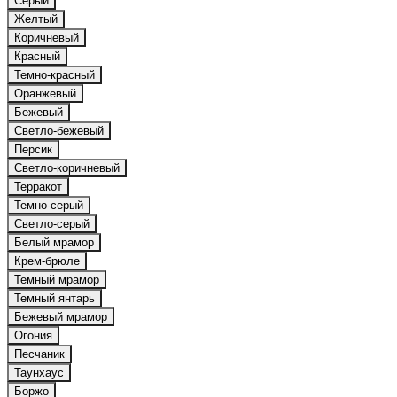
Серый
Желтый
Коричневый
Красный
Темно-красный
Оранжевый
Бежевый
Светло-бежевый
Персик
Светло-коричневый
Терракот
Темно-серый
Светло-серый
Белый мрамор
Крем-брюле
Темный мрамор
Темный янтарь
Бежевый мрамор
Огония
Песчаник
Таунхаус
Боржо