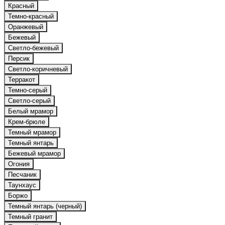
Красный
Темно-красный
Оранжевый
Бежевый
Светло-бежевый
Персик
Светло-коричневый
Терракот
Темно-серый
Светло-серый
Белый мрамор
Крем-брюле
Темный мрамор
Темный янтарь
Бежевый мрамор
Огония
Песчаник
Таунхаус
Боржо
Темный янтарь (черный)
Темный гранит