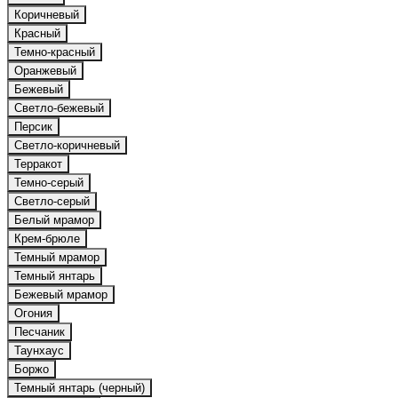
Коричневый
Красный
Темно-красный
Оранжевый
Бежевый
Светло-бежевый
Персик
Светло-коричневый
Терракот
Темно-серый
Светло-серый
Белый мрамор
Крем-брюле
Темный мрамор
Темный янтарь
Бежевый мрамор
Огония
Песчаник
Таунхаус
Боржо
Темный янтарь (черный)