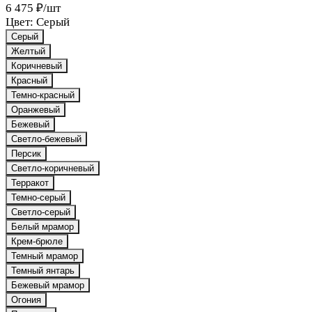
6 475 ₽/
шт
Цвет:
Серый
Серый
Желтый
Коричневый
Красный
Темно-красный
Оранжевый
Бежевый
Светло-бежевый
Персик
Светло-коричневый
Терракот
Темно-серый
Светло-серый
Белый мрамор
Крем-брюле
Темный мрамор
Темный янтарь
Бежевый мрамор
Огония