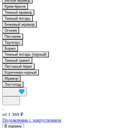
Белый мрамор
Крем-брюле
Темный мрамор
Темный янтарь
Бежевый мрамор
Огония
Песчаник
Таунхаус
Боржо
Темный янтарь (черный)
Темный гранит
Песчаный берег
Коричнево-черный
Мрамор
Листопад
от 1 369 ₽
Подоконник с закруглением
В корзину