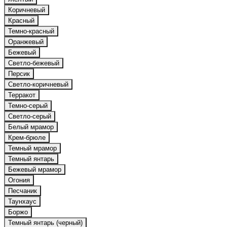
Коричневый
Красный
Темно-красный
Оранжевый
Бежевый
Светло-бежевый
Персик
Светло-коричневый
Терракот
Темно-серый
Светло-серый
Белый мрамор
Крем-брюле
Темный мрамор
Темный янтарь
Бежевый мрамор
Огония
Песчаник
Таунхаус
Боржо
Темный янтарь (черный)