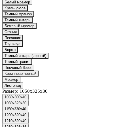
Белый мрамор
Крем-брюле
Темный мрамор
Темный янтарь
Бежевый мрамор
Огония
Песчаник
Таунхаус
Боржо
Темный янтарь (черный)
Темный гранит
Песчаный берег
Коричнево-черный
Мрамор
Листопад
Размер:
1050x325x30
1050x300x40
1050x325x30
1150x330x40
1200x320x40
1210x320x40
1250x325x35