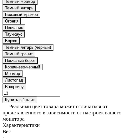
Темный мрамор
Темный янтарь
Бежевый мрамор
Огония
Песчаник
Таунхаус
Боржо
Темный янтарь (черный)
Темный гранит
Песчаный берег
Коричнево-черный
Мрамор
Листопад
В корзину
Купить в 1 клик
Реальный цвет товара может отличаться от
представленного в зависимости от настроек вашего
монитора
Характеристики
Вес
: