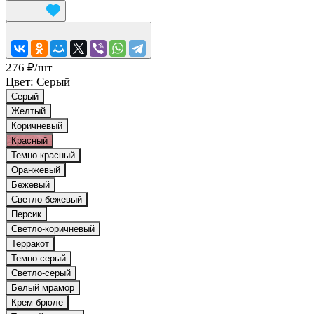
276 ₽/
шт
Цвет:
Серый
Серый
Желтый
Коричневый
Красный
Темно-красный
Оранжевый
Бежевый
Светло-бежевый
Персик
Светло-коричневый
Терракот
Темно-серый
Светло-серый
Белый мрамор
Крем-брюле