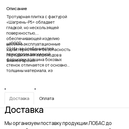
Описание
Тротуарная плитка с фактурой
«Шагрень-Р5» обладает
гладкой, но нескользящей
поверхностью,
обеспечивающей изделию
_x000D_
высокие эксплуатационные
(!) Из-за особенностей
характеристики и безопасность
технологии вакуумной
передвижения пешеходов в
формовки толщина боковых
зимнее время.
стенок отличается от основной
толщины материала, из
которого изготовлена форма, в
меньшую сторону.
Доставка
Оплата
Доставка
Мы организуем поставку продукции ЛОБАС до