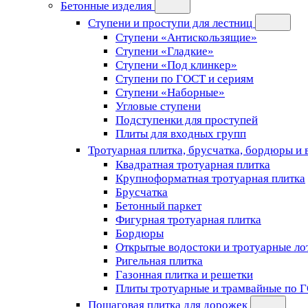
Бетонные изделия
Ступени и проступи для лестниц
Ступени «Антискользящие»
Ступени «Гладкие»
Ступени «Под клинкер»
Ступени по ГОСТ и сериям
Ступени «Наборные»
Угловые ступени
Подступенки для проступей
Плиты для входных групп
Тротуарная плитка, брусчатка, бордюры и
Квадратная тротуарная плитка
Крупноформатная тротуарная плитка
Брусчатка
Бетонный паркет
Фигурная тротуарная плитка
Бордюры
Открытые водостоки и тротуарные ло
Ригельная плитка
Газонная плитка и решетки
Плиты тротуарные и трамвайные по 
Пошаговая плитка для дорожек