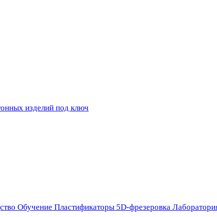
ство
Обучение
Пластификаторы
5D-фрезеровка
Лаборатори