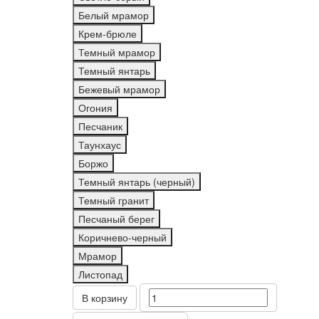
Белый мрамор
Крем-брюле
Темный мрамор
Темный янтарь
Бежевый мрамор
Огония
Песчаник
Таунхаус
Боржо
Темный янтарь (черный)
Темный гранит
Песчаный берег
Коричнево-черный
Мрамор
Листопад
В корзину