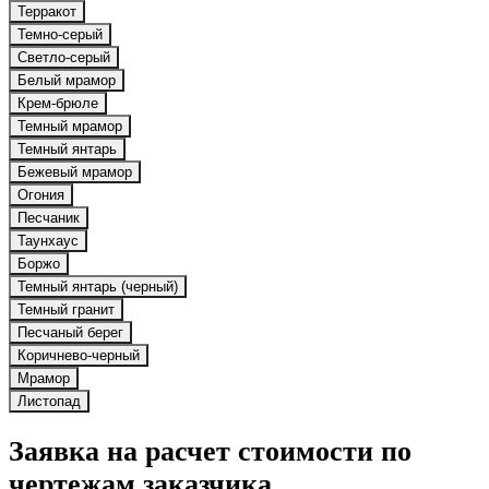
Терракот
Темно-серый
Светло-серый
Белый мрамор
Крем-брюле
Темный мрамор
Темный янтарь
Бежевый мрамор
Огония
Песчаник
Таунхаус
Боржо
Темный янтарь (черный)
Темный гранит
Песчаный берег
Коричнево-черный
Мрамор
Листопад
Заявка на расчет стоимости по
чертежам заказчика