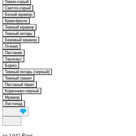
Темно-серый
Светло-серый
Белый мрамор
Крем-брюле
Темный мрамор
Темный янтарь
Бежевый мрамор
Огония
Песчаник
Таунхаус
Боржо
Темный янтарь (черный)
Темный гранит
Песчаный берег
Коричнево-черный
Мрамор
Листопад
от 2 047 ₽/
шт