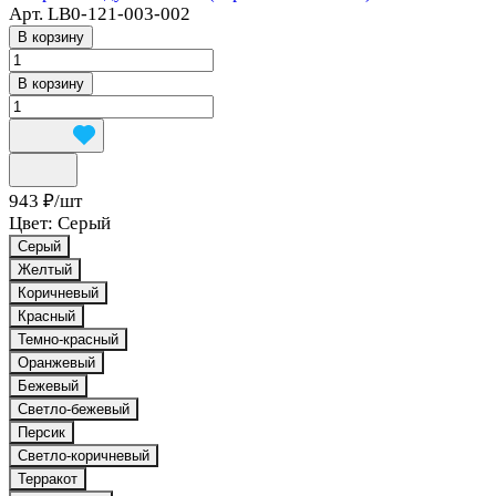
Арт.
LB0-121-003-002
В корзину
В корзину
943 ₽/
шт
Цвет:
Серый
Серый
Желтый
Коричневый
Красный
Темно-красный
Оранжевый
Бежевый
Светло-бежевый
Персик
Светло-коричневый
Терракот