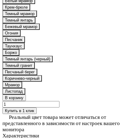
Белый мрамор
Крем-брюле
Темный мрамор
Темный янтарь
Бежевый мрамор
Огония
Песчаник
Таунхаус
Боржо
Темный янтарь (черный)
Темный гранит
Песчаный берег
Коричнево-черный
Мрамор
Листопад
В корзину
Купить в 1 клик
Реальный цвет товара может отличаться от
представленного в зависимости от настроек вашего
монитора
Характеристики