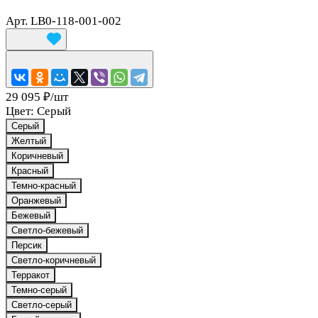
Арт.
LB0-118-001-002
29 095 ₽/
шт
Цвет:
Серый
Серый
Желтый
Коричневый
Красный
Темно-красный
Оранжевый
Бежевый
Светло-бежевый
Персик
Светло-коричневый
Терракот
Темно-серый
Светло-серый