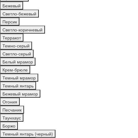
Бежевый
Светло-бежевый
Персик
Светло-коричневый
Терракот
Темно-серый
Светло-серый
Белый мрамор
Крем-брюле
Темный мрамор
Темный янтарь
Бежевый мрамор
Огония
Песчаник
Таунхаус
Боржо
Темный янтарь (черный)