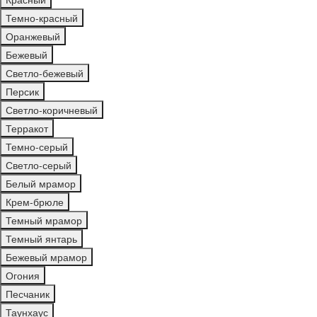
Темно-красный
Оранжевый
Бежевый
Светло-бежевый
Персик
Светло-коричневый
Терракот
Темно-серый
Светло-серый
Белый мрамор
Крем-брюле
Темный мрамор
Темный янтарь
Бежевый мрамор
Огония
Песчаник
Таунхаус