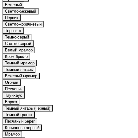
Бежевый
Светло-бежевый
Персик
Светло-коричневый
Терракот
Темно-серый
Светло-серый
Белый мрамор
Крем-брюле
Темный мрамор
Темный янтарь
Бежевый мрамор
Огония
Песчаник
Таунхаус
Боржо
Темный янтарь (черный)
Темный гранит
Песчаный берег
Коричнево-черный
Мрамор