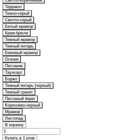
Светло-коричневый
Терракот
Темно-серый
Светло-серый
Белый мрамор
Крем-брюле
Темный мрамор
Темный янтарь
Бежевый мрамор
Огония
Песчаник
Таунхаус
Боржо
Темный янтарь (черный)
Темный гранит
Песчаный берег
Коричнево-черный
Мрамор
Листопад
В корзину
Купить в 1 клик