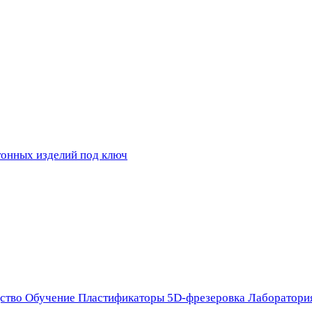
ство
Обучение
Пластификаторы
5D-фрезеровка
Лаборатори