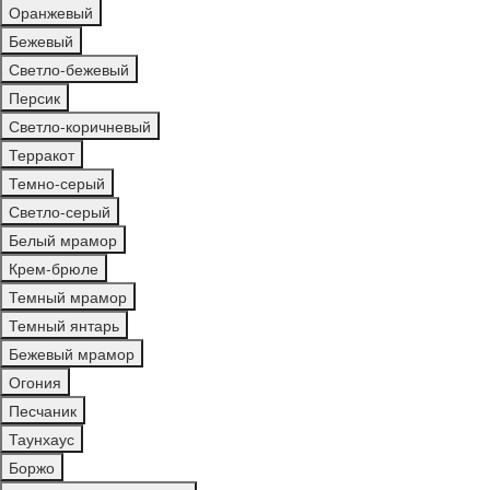
Оранжевый
Бежевый
Светло-бежевый
Персик
Светло-коричневый
Терракот
Темно-серый
Светло-серый
Белый мрамор
Крем-брюле
Темный мрамор
Темный янтарь
Бежевый мрамор
Огония
Песчаник
Таунхаус
Боржо