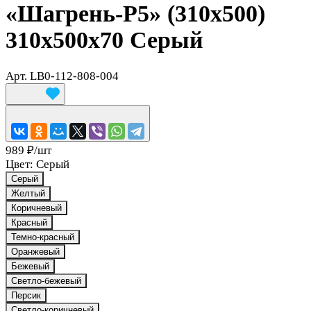
«Шагрень-Р5» (310х500)
310x500x70 Серый
Арт.
LB0-112-808-004
989 ₽/
шт
Цвет:
Серый
Серый
Желтый
Коричневый
Красный
Темно-красный
Оранжевый
Бежевый
Светло-бежевый
Персик
Светло-коричневый