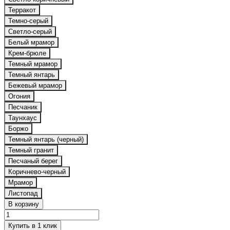
Терракот
Темно-серый
Светло-серый
Белый мрамор
Крем-брюле
Темный мрамор
Темный янтарь
Бежевый мрамор
Огония
Песчаник
Таунхаус
Боржо
Темный янтарь (черный)
Темный гранит
Песчаный берег
Коричнево-черный
Мрамор
Листопад
В корзину
Купить в 1 клик