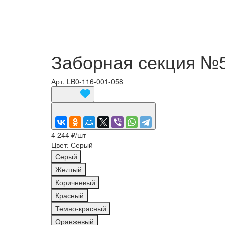
Заборная секция №5
Арт.
LB0-116-001-058
4 244 ₽/
шт
Цвет:
Серый
Серый
Желтый
Коричневый
Красный
Темно-красный
Оранжевый