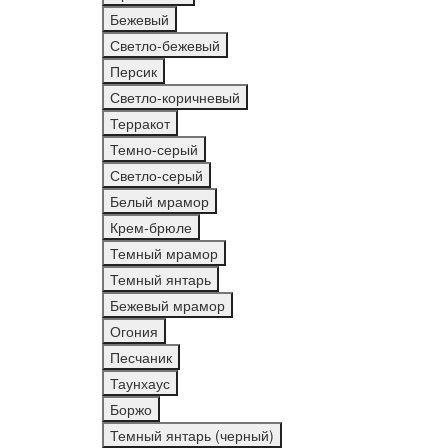
Бежевый
Светло-бежевый
Персик
Светло-коричневый
Терракот
Темно-серый
Светло-серый
Белый мрамор
Крем-брюле
Темный мрамор
Темный янтарь
Бежевый мрамор
Огония
Песчаник
Таунхаус
Боржо
Темный янтарь (черный)