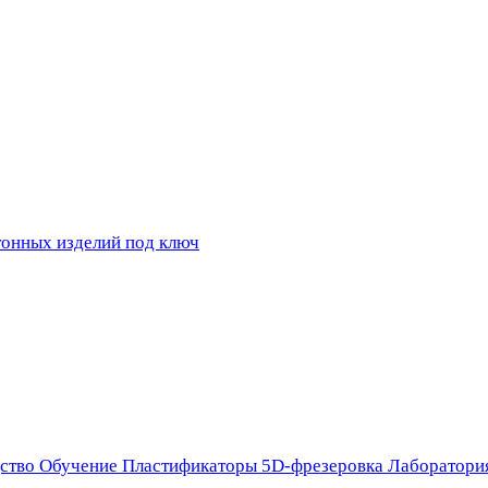
ство
Обучение
Пластификаторы
5D-фрезеровка
Лаборатори