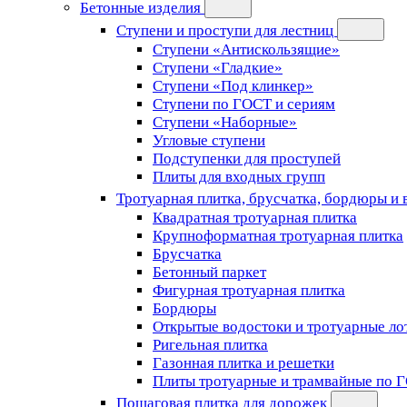
Бетонные изделия
Ступени и проступи для лестниц
Ступени «Антискользящие»
Ступени «Гладкие»
Ступени «Под клинкер»
Ступени по ГОСТ и сериям
Ступени «Наборные»
Угловые ступени
Подступенки для проступей
Плиты для входных групп
Тротуарная плитка, брусчатка, бордюры и
Квадратная тротуарная плитка
Крупноформатная тротуарная плитка
Брусчатка
Бетонный паркет
Фигурная тротуарная плитка
Бордюры
Открытые водостоки и тротуарные ло
Ригельная плитка
Газонная плитка и решетки
Плиты тротуарные и трамвайные по 
Пошаговая плитка для дорожек