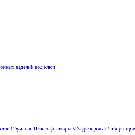
ство
Обучение
Пластификаторы
5D-фрезеровка
Лаборатори