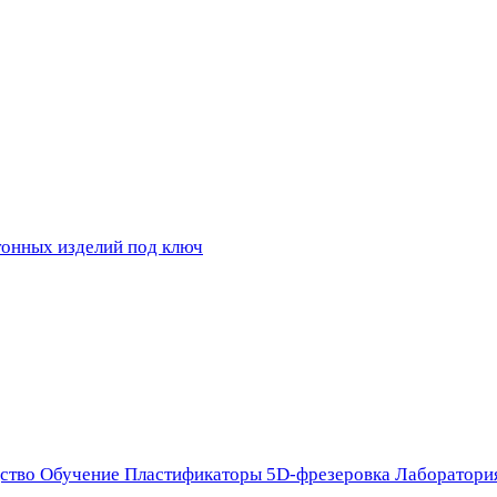
ство
Обучение
Пластификаторы
5D-фрезеровка
Лаборатори