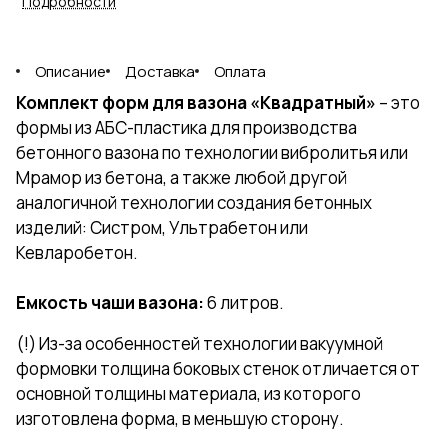
которого изготовлена форма, в
Подробности
меньшую сторону.
Емкость чаши вазона:
6
литров.
Описание
Доставка
Оплата
Комплект форм для вазона «Квадратный»
– это
формы из АБС-пластика для производства
бетонного вазона по технологии
вибролитья или
Мрамор из бетона, а также любой другой
аналогичной технологии создания бетонных
изделий: Систром, Ультрабетон или
Кевларобетон.
Емкость чаши вазона:
6 литров.
(!) Из-за особенностей технологии вакуумной
формовки толщина боковых стенок отличается от
основной толщины материала, из которого
изготовлена форма, в меньшую сторону.