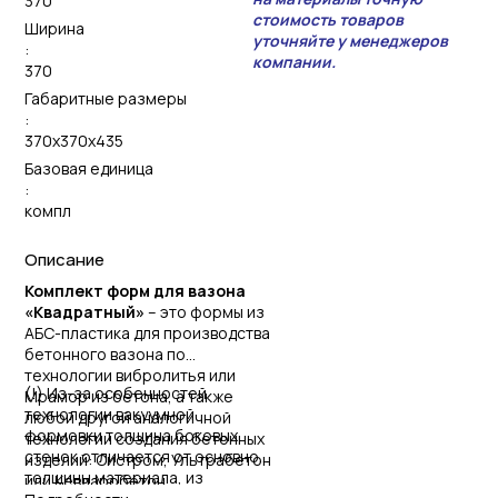
370
стоимость товаров
Ширина
уточняйте у менеджеров
:
компании.
370
Габаритные размеры
:
370x370x435
Базовая единица
:
компл
Описание
Комплект форм для вазона
«Квадратный»
– это формы из
АБС-пластика для производства
бетонного вазона по
технологии
вибролитья или
(!) Из-за особенностей
Мрамор из бетона, а также
технологии вакуумной
любой другой аналогичной
формовки толщина боковых
технологии создания бетонных
стенок отличается от основной
изделий: Систром, Ультрабетон
толщины материала, из
или Кевларобетон.