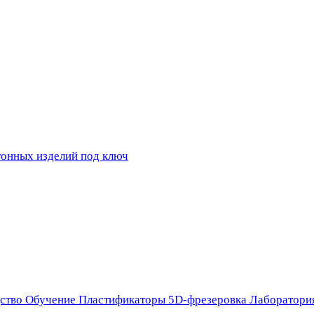
ство
Обучение
Пластификаторы
5D-фрезеровка
Лаборатори