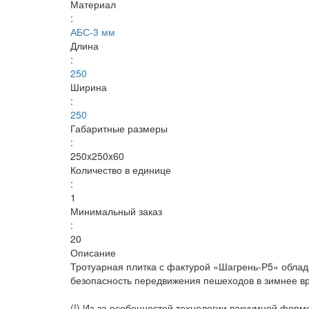
Материал
:
АБС-3 мм
Длина
:
250
Ширина
:
250
Габаритные размеры
:
250x250x60
Количество в единице
:
1
Минимальный заказ
:
20
Описание
Тротуарная плитка с фактурой «Шагрень-Р5» облад
безопасность передвижения пешеходов в зимнее в
(!) Из-за особенностей технологии вакуумной форм