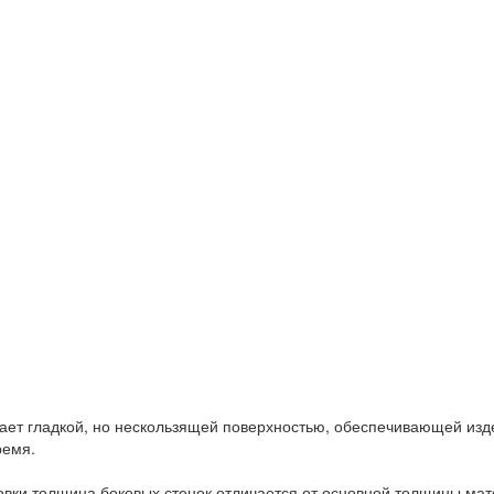
ает гладкой, но нескользящей поверхностью, обеспечивающей изд
ремя.
овки толщина боковых стенок отличается от основной толщины мат