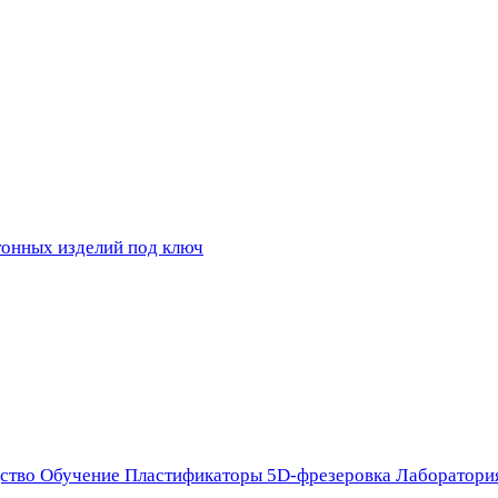
ство
Обучение
Пластификаторы
5D-фрезеровка
Лаборатори